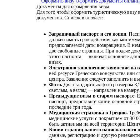
Оформить визу
Оформить документы онлайн
Документы для офомрления визы
Для того чтобы оформить туристическую визу в
документов. Список включает:
Заграничный паспорт и его копии.
Пасп
должен иметь срок действия как минимум
предполагаемой даты возвращения. В не
две свободные страницы. При подаче док
этого паспорта — включая основные дан
визах.
Электронно заполненное заявление на в
веб-ресурсе Греческого консульства или 
центра. Заявление следует заполнить и вы
Фото.
Два стандартных фото размером 3,5
светлым, а взгляд — направлен на камеру.
Предыдущие визы в старом паспорте.
Е
паспорт, предоставьте копии основной ст
последние три года.
Медицинская страховка в Грецию.
Требу
медицинские услуги с покрытием от 30 00
быть активным на всей территории Шенген
Копии страниц вашего национального 
данные, регистрацию и другую релеван