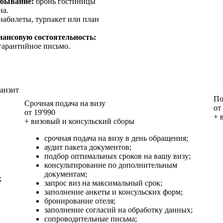
бывание:
бронь гостиницы
на.
абилеты, турпакет или план
ансовую состоятельность:
 гарантийное письмо.
ранзит
По
Срочная подача на визу
от
от 19'990
+ 
+ визовый и консульский сборы
срочная подача на визу в день обращения;
аудит пакета документов;
подбор оптимальных сроков на вашу визу;
консультирование по дополнительным
документам;
;
запрос виз на максимальный срок;
заполнение анкеты и консульских форм;
бронирование отеля;
заполнение согласий на обработку данных;
сопроводительные письма;