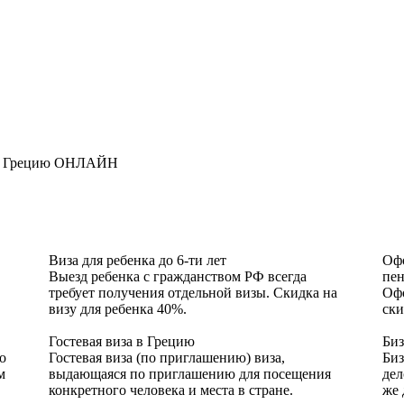
у в Грецию ОНЛАЙН
Виза для ребенка до 6-ти лет
Офо
Выезд ребенка с гражданством РФ всегда
пе
требует получения отдельной визы. Скидка на
Офо
визу для ребенка 40%.
ски
Гостевая виза в Грецию
Биз
о
Гостевая виза (по приглашению) виза,
Биз
м
выдающаяся по приглашению для посещения
дел
конкретного человека и места в стране.
же 