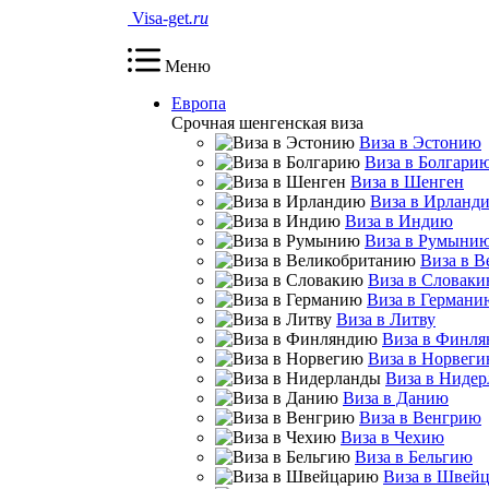
Visa-get
.ru
Меню
Европа
Срочная шенгенская виза
Виза в Эстонию
Виза в Болгари
Виза в Шенген
Виза в Ирланд
Виза в Индию
Виза в Румыни
Виза в 
Виза в Словак
Виза в Германи
Виза в Литву
Виза в Финл
Виза в Норвег
Виза в Ниде
Виза в Данию
Виза в Венгрию
Виза в Чехию
Виза в Бельгию
Виза в Швей