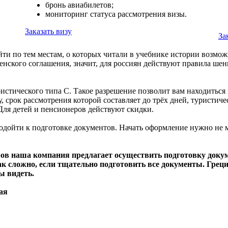
бронь авиабилетов;
мониторинг статуса рассмотрения визы.
Заказать визу
За
ти по тем местам, о которых читали в учебнике истории возмож
генского соглашения, значит, для россиян действуют правила ше
ического типа C. Такое разрешение позволит вам находиться в 
срок рассмотрения которой составляет до трёх дней, туристичес
 Для детей и пенсионеров действуют скидки.
ойти к подготовке документов. Начать оформление нужно не ме
ов наша компания предлагает осуществить подготовку докум
ак сложно, если тщательно подготовить все документы. Греци
ы видеть.
ая