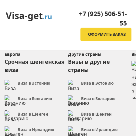
+7 (925) 506-51-
Visa-get
.ru
55
ОФОРМИТЬ ЗАКАЗ
Европа
Другие страны
В
Срочная шенгенская
Визы в другие
виза
страны
Виза в Эстонию
Виза в Эстонию
Виза в Болгарию
Виза в Болгарию
Виза в Шенген
Виза в Шенген
Виза в Ирландию
Виза в Ирландию